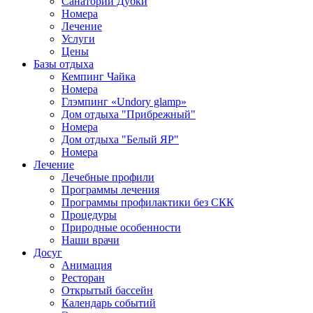
Санаторий Дубки
Номера
Лечение
Услуги
Цены
Базы отдыха
Кемпинг Чайка
Номера
Глэмпинг «Undory glamp»
Дом отдыха "Прибрежный"
Номера
Дом отдыха "Белый ЯР"
Номера
Лечение
Лечебные профили
Программы лечения
Программы профилактики без СКК
Процедуры
Природные особенности
Наши врачи
Досуг
Анимация
Ресторан
Открытый бассейн
Календарь событий