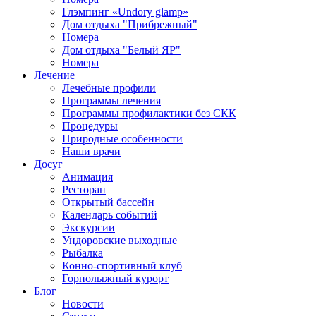
Глэмпинг «Undory glamp»
Дом отдыха "Прибрежный"
Номера
Дом отдыха "Белый ЯР"
Номера
Лечение
Лечебные профили
Программы лечения
Программы профилактики без СКК
Процедуры
Природные особенности
Наши врачи
Досуг
Анимация
Ресторан
Открытый бассейн
Календарь событий
Экскурсии
Ундоровские выходные
Рыбалка
Конно-спортивный клуб
Горнолыжный курорт
Блог
Новости