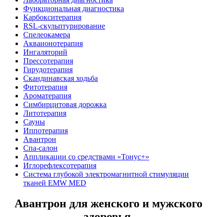
Функциональная диагностика
Карбокситерапия
RSL-скульптурирование
Спелеокамера
Акваионотерапия
Ингаляторий
Прессотерапия
Гирудотерапия
Скандинавская ходьба
Фитотерапия
Ароматерапия
Симбирцитовая дорожка
Литотерапия
Сауны
Иппотерапия
Авантрон
Спа-салон
Аппликации со средствами «Тонус+»
Иглорефлексотерапия
Система глубокой электромагнитной стимуляции
тканей EMW MED
Авантрон для женского и мужского
здоровья