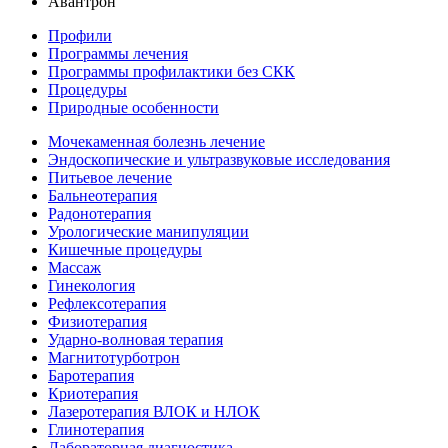
Авантрон
Профили
Программы лечения
Программы профилактики без СКК
Процедуры
Природные особенности
Мочекаменная болезнь лечение
Эндоскопические и ультразвуковые исследования
Питьевое лечение
Бальнеотерапия
Радонотерапия
Урологические манипуляции
Кишечные процедуры
Массаж
Гинекология
Рефлексотерапия
Физиотерапия
Ударно-волновая терапия
Магнитотурботрон
Баротерапия
Криотерапия
Лазеротерапия ВЛОК и НЛОК
Глинотерапия
Лабораторная диагностика