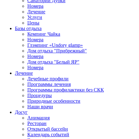
Санаторий Дубки
Номера
Лечение
Услуги
Цены
Базы отдыха
Кемпинг Чайка
Номера
Глэмпинг «Undory glamp»
Дом отдыха "Прибрежный"
Номера
Дом отдыха "Белый ЯР"
Номера
Лечение
Лечебные профили
Программы лечения
Программы профилактики без СКК
Процедуры
Природные особенности
Наши врачи
Досуг
Анимация
Ресторан
Открытый бассейн
Календарь событий