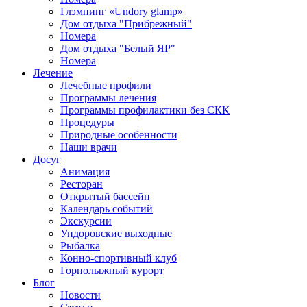
Глэмпинг «Undory glamp»
Дом отдыха "Прибрежный"
Номера
Дом отдыха "Белый ЯР"
Номера
Лечение
Лечебные профили
Программы лечения
Программы профилактики без СКК
Процедуры
Природные особенности
Наши врачи
Досуг
Анимация
Ресторан
Открытый бассейн
Календарь событий
Экскурсии
Ундоровские выходные
Рыбалка
Конно-спортивный клуб
Горнолыжный курорт
Блог
Новости