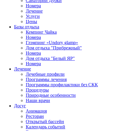
Санаторий Дубки
Номера
Лечение
Услуги
Цены
Базы отдыха
Кемпинг Чайка
Номера
Глэмпинг «Undory glamp»
Дом отдыха "Прибрежный"
Номера
Дом отдыха "Белый ЯР"
Номера
Лечение
Лечебные профили
Программы лечения
Программы профилактики без СКК
Процедуры
Природные особенности
Наши врачи
Досуг
Анимация
Ресторан
Открытый бассейн
Календарь событий