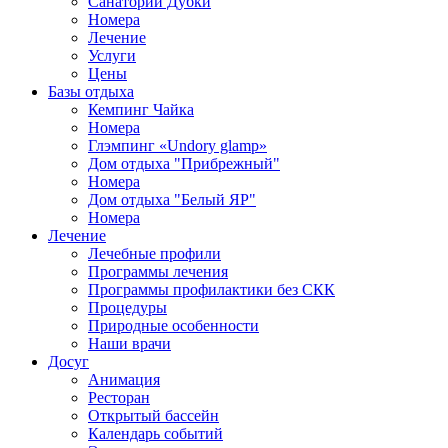
Санаторий Дубки
Номера
Лечение
Услуги
Цены
Базы отдыха
Кемпинг Чайка
Номера
Глэмпинг «Undory glamp»
Дом отдыха "Прибрежный"
Номера
Дом отдыха "Белый ЯР"
Номера
Лечение
Лечебные профили
Программы лечения
Программы профилактики без СКК
Процедуры
Природные особенности
Наши врачи
Досуг
Анимация
Ресторан
Открытый бассейн
Календарь событий