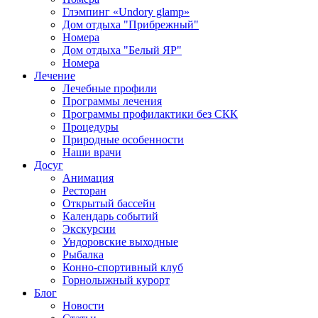
Глэмпинг «Undory glamp»
Дом отдыха "Прибрежный"
Номера
Дом отдыха "Белый ЯР"
Номера
Лечение
Лечебные профили
Программы лечения
Программы профилактики без СКК
Процедуры
Природные особенности
Наши врачи
Досуг
Анимация
Ресторан
Открытый бассейн
Календарь событий
Экскурсии
Ундоровские выходные
Рыбалка
Конно-спортивный клуб
Горнолыжный курорт
Блог
Новости