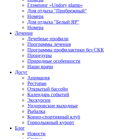
Глэмпинг «Undory glamp»
Дом отдыха "Прибрежный"
Номера
Дом отдыха "Белый ЯР"
Номера
Лечение
Лечебные профили
Программы лечения
Программы профилактики без СКК
Процедуры
Природные особенности
Наши врачи
Досуг
Анимация
Ресторан
Открытый бассейн
Календарь событий
Экскурсии
Ундоровские выходные
Рыбалка
Конно-спортивный клуб
Горнолыжный курорт
Блог
Новости