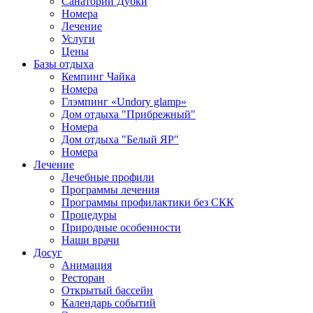
Санаторий Дубки
Номера
Лечение
Услуги
Цены
Базы отдыха
Кемпинг Чайка
Номера
Глэмпинг «Undory glamp»
Дом отдыха "Прибрежный"
Номера
Дом отдыха "Белый ЯР"
Номера
Лечение
Лечебные профили
Программы лечения
Программы профилактики без СКК
Процедуры
Природные особенности
Наши врачи
Досуг
Анимация
Ресторан
Открытый бассейн
Календарь событий