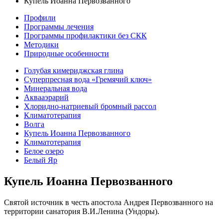
Купель Иоанна Первозванного
Профили
Программы лечения
Программы профилактики без СКК
Методики
Природные особенности
Голубая кимериджская глина
Суперпресная вода «Гремячий ключ»
Минеральная вода
Аквааэрарий
Хлоридно-натриевый бромный рассол
Климатотерапия
Волга
Купель Иоанна Первозванного
Климатотерапия
Белое озеро
Белый Яр
Купель Иоанна Первозванного
Святой источник в честь апостола Андрея Первозванного на
территории санатория В.И.Ленина (Ундоры).