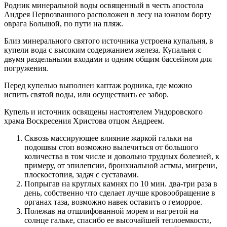
Родник минеральной воды освященный в честь апостола
Андрея Первозванного расположен в лесу на южном борту
оврага Большой, по пути на пляж.
Близ минерального святого источника устроена купальня, в
купели вода с высоким содержанием железа. Купальня с
двумя раздельными входами и одним общим бассейном для
погружения.
Перед купелью выполнен каптаж родника, где можно
испить святой воды, или осуществить ее забор.
Купель и источник освящены настоятелем Ундоровского
храма Воскресения Христова отцом Андреем.
Сквозь массирующее влияние жаркой гальки на
подошвы стоп возможно вылечиться от большого
количества в том числе и довольно трудных болезней, к
примеру, от эпилепсии, бронхиальной астмы, мигрени,
плоскостопия, задач с суставами.
Попрыгав на круглых камнях по 10 мин. два-три раза в
день, собственно что сделает лучше кровообращение в
органах таза, возможно навек оставить о геморрое.
Полежав на отшлифованной морем и нагретой на
солнце гальке, спасибо ее высочайшей теплоемкости,