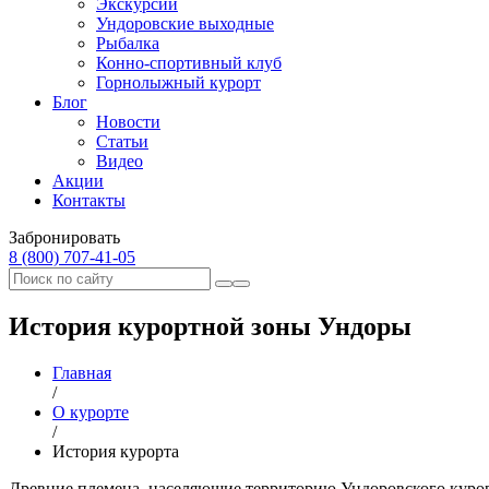
Экскурсии
Ундоровские выходные
Рыбалка
Конно-спортивный клуб
Горнолыжный курорт
Блог
Новости
Статьи
Видео
Акции
Контакты
Забронировать
8 (800) 707‑41‑05
История курортной зоны Ундоры
Главная
/
О курорте
/
История курорта
Древние племена, населяющие территорию Ундоровского курорт