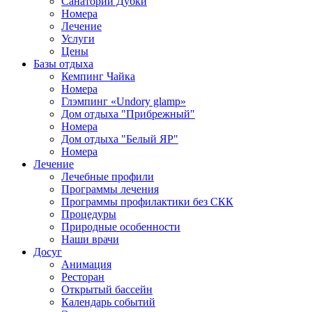
Санаторий Дубки
Номера
Лечение
Услуги
Цены
Базы отдыха
Кемпинг Чайка
Номера
Глэмпинг «Undory glamp»
Дом отдыха "Прибрежный"
Номера
Дом отдыха "Белый ЯР"
Номера
Лечение
Лечебные профили
Программы лечения
Программы профилактики без СКК
Процедуры
Природные особенности
Наши врачи
Досуг
Анимация
Ресторан
Открытый бассейн
Календарь событий