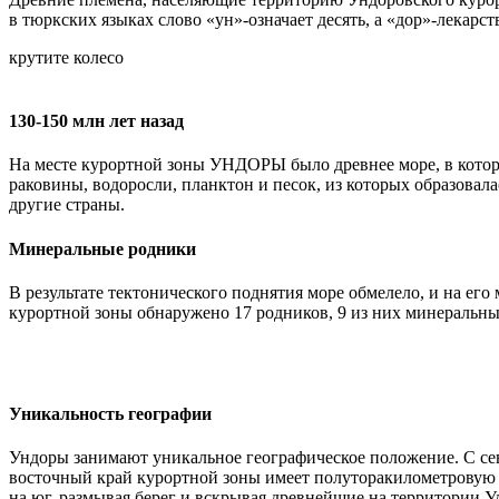
в тюркских языках слово «ун»-означает десять, а «дор»-лекарс
крутите
колесо
130-150 млн лет назад
На месте курортной зоны УНДОРЫ было древнее море, в которо
раковины, водоросли, планктон и песок, из которых образовал
другие страны.
Минеральные родники
В результате тектонического поднятия море обмелело, и на ег
курортной зоны обнаружено 17 родников, 9 из них минеральны
Уникальность географии
Ундоры занимают уникальное географическое положение. С сев
восточный край курортной зоны имеет полуторакилометровую з
на юг, размывая берег и вскрывая древнейшие на территории У