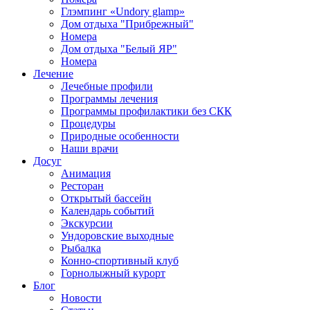
Глэмпинг «Undory glamp»
Дом отдыха "Прибрежный"
Номера
Дом отдыха "Белый ЯР"
Номера
Лечение
Лечебные профили
Программы лечения
Программы профилактики без СКК
Процедуры
Природные особенности
Наши врачи
Досуг
Анимация
Ресторан
Открытый бассейн
Календарь событий
Экскурсии
Ундоровские выходные
Рыбалка
Конно-спортивный клуб
Горнолыжный курорт
Блог
Новости