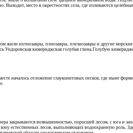
тво. Выходит, место в окрестностях села, где изливаются целебн
м жили ихтиозавры, плиозавры, плезиозавры и другие морские 
ась Ундоровская кимериджская голубая глина.Голубую кимериджс
о месте началось отложение глауконитовых песков, где ныне фор
е.
ера закрываются возвышенностью, поросшей лесом, с юга и зап
ону естественных лесов, выполняющих водоохранную роль. Здесь
льяновской области геологические отложения.