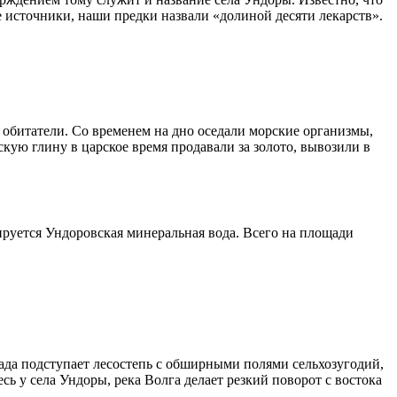
ые источники, наши предки назвали «долиной десяти лекарств».
обитатели. Со временем на дно оседали морские организмы,
кую глину в царское время продавали за золото, вывозили в
мируется Ундоровская минеральная вода. Всего на площади
ада подступает лесостепь с обширными полями сельхозугодий,
 у села Ундоры, река Волга делает резкий поворот с востока