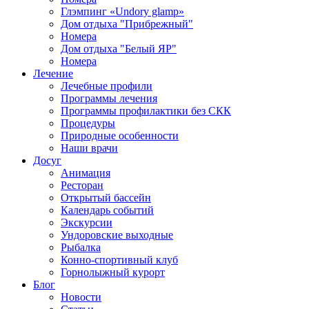
Глэмпинг «Undory glamp»
Дом отдыха "Прибрежный"
Номера
Дом отдыха "Белый ЯР"
Номера
Лечение
Лечебные профили
Программы лечения
Программы профилактики без СКК
Процедуры
Природные особенности
Наши врачи
Досуг
Анимация
Ресторан
Открытый бассейн
Календарь событий
Экскурсии
Ундоровские выходные
Рыбалка
Конно-спортивный клуб
Горнолыжный курорт
Блог
Новости