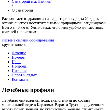
Санаторий им. Ленина
/
О санатории
Располагается здравница на территории курорта Ундоры,
отличающегося восхитительными природными ландшафтами.
Всего в 40 км от Ульяновска, что очень удобно для местных
жителей и приезжих.
система онлайн-бронирования
крутите
колесо
Лечение
Номера
Цены
Природа
Питание
Спорт и отдых
Контакты
Лечебные профили
Лечебная минеральная вода, аналогичная по составу
минеральной воде в Карловых Варах и Трускавце, улучшает
работу почек, печени, поджелудочной железы, стимулирует