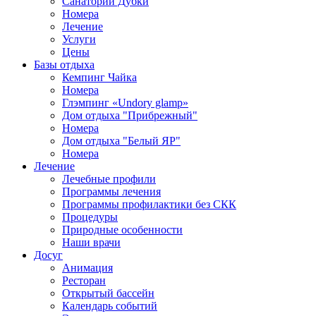
Санаторий Дубки
Номера
Лечение
Услуги
Цены
Базы отдыха
Кемпинг Чайка
Номера
Глэмпинг «Undory glamp»
Дом отдыха "Прибрежный"
Номера
Дом отдыха "Белый ЯР"
Номера
Лечение
Лечебные профили
Программы лечения
Программы профилактики без СКК
Процедуры
Природные особенности
Наши врачи
Досуг
Анимация
Ресторан
Открытый бассейн
Календарь событий