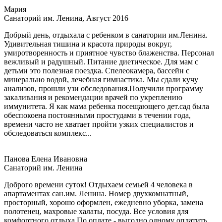
Мария
Санаторий им. Ленина, Август 2016
Добрый день, отдыхала с ребенком в санатории им.Ленина.
Удивительная тишина и красота природы вокруг,
умиротворенность и приятное чувство блаженства. Персонал
вежливый и радушный. Питание диетическое. Для мам с
детьми это полезная поездка. Спелеокамера, бассейн с
минерально водой, лечебная гимнастика. Мы сдали кучу
анализов, прошли узи обследования.Получили программу
закаливания и рекомендации врачей по укреплению
иммунитета. Я как мама ребенка посещающего дет.сад была
обеспокоена постоянными простудами в течении года,
времени часто не хватает пройти узких специалистов и
обследоваться комплекс...
Панова Елена Ивановна
Санаторий им. Ленина
Доброго времени суток! Отдыхаем семьей 4 человека в
апартаментах сан.им. Ленина. Номер двухкомнатный,
просторный, хорошо оформлен, ежедневно уборка, замена
полотенец, махровые халаты, посуда. Все условия для
комфортного отдыха.По оплате - выгодно одному оплатить