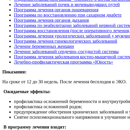
Лечение заболеваний почек и мочевыводящих путей
Программа лечения органов пищеварения
Программа по восстановлению при сахарном диабете
Программа лечения органов дыхания
Программа по реабилитации заболеваний нервной систе
Программа восстановления (после оперативного лечения, 
Программа лечения урологических заболеваний у мужчи
Программа лечения гинекологических заболеваний
Лечение беременных женщин
Лечение заболеваний сердечно–сосудистой системы
Программа лечения заболевания костно-мышечной систе
Лечебно-профилактическая программа «Юность»
Показания:
На сроке от 12 до 30 недель.
После лечения бесплодия и ЭКО.
Ожидаемые эффекты:
профилактика осложнений беременности и внутриутробн
профилактика осложнений родов;
предупреждение обострения хронических заболеваний и 
Снятие психоэмоционального напряжения и улучшение н
В программу лечения входят: