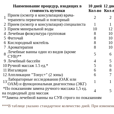
Наименование процедур, входящих в
10 дней
12 дн
стоимость путевки
Кол-во
Кол-
Прием (осмотр и консультация) врача-
1
2
2
терапевта первичный и повторный
2
Прием (осмотр и консультация) специалиста
1
1
3
Прием минеральной воды
10
12
4
Лечебная физкультура групповая
8
10
5
Фиточай
8
10
6
Кислородный коктейль
8
10
7
Ароматерапия
8
10
Лечебные ванны один из видов (кроме
8
5
6
СУВ)**
9
Лечебный бассейн
4
5
10
Ручной массаж 1.5 ед.*
5
6
11
Ингаляции
6
8
12
Аппликации "Тонус+" (2 зоны)
6
7
Лабораторные исследования (ОАК или
13
1
1
ОАМ) и функциональная диагностика (ЭКГ)
*По показаниям замена ручного массажа 1,5 ед.
4
5
на подводный душ массаж
**Замена лечебной ванны на СУВ строго по показаниям
***В таблице указано стандартное количество дней. При изменен