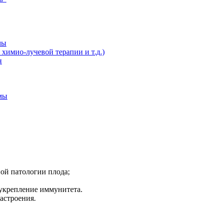
мы
химио-лучевой терапии и т.д.)
н
мы
ой патологии плода;
укрепление иммунитета.
астроения.