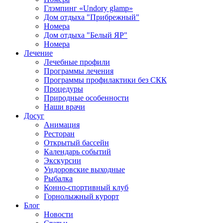
Глэмпинг «Undory glamp»
Дом отдыха "Прибрежный"
Номера
Дом отдыха "Белый ЯР"
Номера
Лечение
Лечебные профили
Программы лечения
Программы профилактики без СКК
Процедуры
Природные особенности
Наши врачи
Досуг
Анимация
Ресторан
Открытый бассейн
Календарь событий
Экскурсии
Ундоровские выходные
Рыбалка
Конно-спортивный клуб
Горнолыжный курорт
Блог
Новости