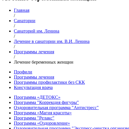
Главная
/
Санатории
/
Санаторий им. Ленина
/
Лечение в санатории им. В.И. Ленина
/
Программы лечения
/
Лечение беременных женщин
Профили
Программы лечения
Программы профилактики без СКК
Консультация врача
Программа «ДЕТОКС»
Программа "Коррекция фигуры"
Оздоровительная программа "Антистресс"
Программа «Магия красоты»
Программа "Релакс"
Программа «Оздоровление»
Оздоровительная программа "Экспресс-очистка организм