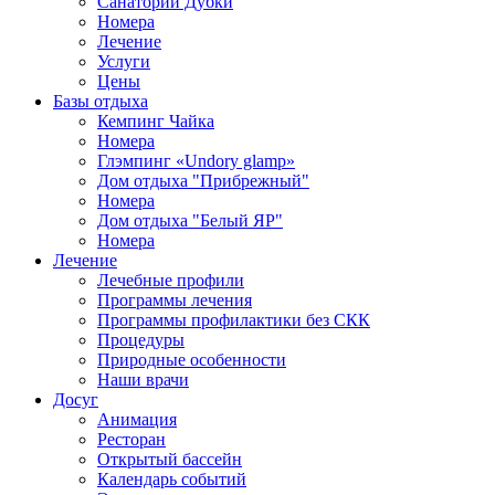
Санаторий Дубки
Номера
Лечение
Услуги
Цены
Базы отдыха
Кемпинг Чайка
Номера
Глэмпинг «Undory glamp»
Дом отдыха "Прибрежный"
Номера
Дом отдыха "Белый ЯР"
Номера
Лечение
Лечебные профили
Программы лечения
Программы профилактики без СКК
Процедуры
Природные особенности
Наши врачи
Досуг
Анимация
Ресторан
Открытый бассейн
Календарь событий