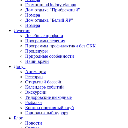
Глэмпинг «Undory glamp»
Дом отдыха "Прибрежный"
Номера
Дом отдыха "Белый ЯР"
Номера
Лечение
Лечебные профили
Программы лечения
Программы профилактики без СКК
Процедуры
Природные особенности
Наши врачи
Досуг
Анимация
Ресторан
Открытый бассейн
Календарь событий
Экскурсии
Ундоровские выходные
Рыбалка
Конно-спортивный клуб
Горнолыжный курорт
Блог
Новости