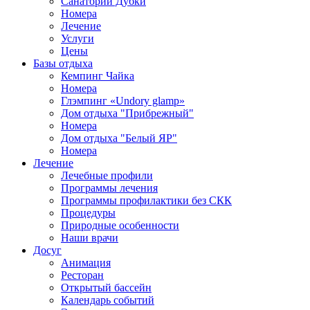
Санаторий Дубки
Номера
Лечение
Услуги
Цены
Базы отдыха
Кемпинг Чайка
Номера
Глэмпинг «Undory glamp»
Дом отдыха "Прибрежный"
Номера
Дом отдыха "Белый ЯР"
Номера
Лечение
Лечебные профили
Программы лечения
Программы профилактики без СКК
Процедуры
Природные особенности
Наши врачи
Досуг
Анимация
Ресторан
Открытый бассейн
Календарь событий