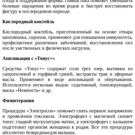
плода и поддержание формы. Гимнастика поможет уменьшить
болевые ощущения во время родов и быстрее восстановить
фигуру в послеродовом периоде.
Кислородный коктейль
Кислородный коктейль, приготовленный на основе отвара
шиповника, сиропов, применяют для повышения иммунитета,
профилактики различных заболеваний, восстановления сил
после умственных и физических нагрузок.
Аппликации с «Тонус+»
Средства «Тонус+» содержат соли трех озер, вытяжки из
сапропелевой и торфяной грязей, экстракты трав и эфирные
масла. Применяют в виде аппликаций и обертывания.
Используется несколько видов: седативный, тонизирующий,
маска «Нежность» и др.
Физиотерапия
Процедура «Электросон» поможет снять нервное напряжение
и проявления токсикоза. Электрофорез с магнезией снимет
тонус гладкой мускулатуры матки, а электрофорез с кальцием
подготовит организм женщины к родам. Все эти процедуры
абсолютно безвредныедля малыша.